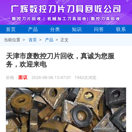
首页
产品
分类
知识
问答
联系
当前位置 >
首页
>
产品
> 正文
天津市废数控刀片回收，真诚为您服
务，欢迎来电
面议
价格：
2026-08-06 15:47:01 1942次浏览